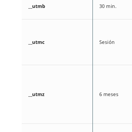
__utmb
30 min.
__utmc
Sesión
__utmz
6 meses