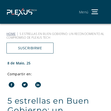
Skip
to
content
Menú
Men
Search
princ
Procurar:
Português
for:
|
|
HOME
NOTICIAS
5 ESTRELLAS EN BUEN GOBIERNO: UN
RECONOCIMIENTO AL COMPROMISO DE PLEXUS TECH
Somos
SUSCRIBIRME
Serviços
8 de Maio, 25
Os nosos produtos
Compartir en:
Junte-se à equipe
Facebook
Twitter
LinkedIn
Contacto
5 estrellas en Buen
Gobierno: un