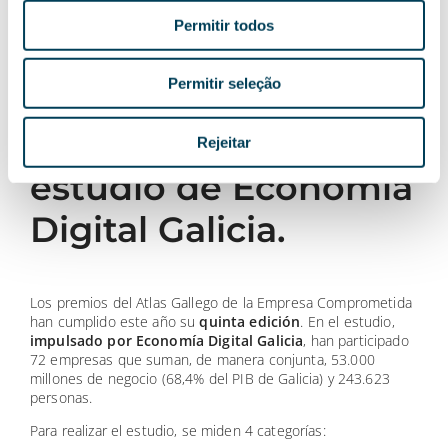
Mundial de la ONU.
Pago de impuestos.
Permitir todos
Por lo tanto, este reconocimiento
REFUERZA EL COMPROMISO DE PLEXUS TECH
de hacer
Permitir seleção
tecnología con alma, para mejorar el futuro y el entorno.
Quinta edición del
Rejeitar
estudio de Economía
Digital Galicia.
Los premios del Atlas Gallego de la Empresa Comprometida
han cumplido este año su
quinta edición
. En el estudio,
impulsado por Economía Digital Galicia
, han participado
72 empresas que suman, de manera conjunta, 53.000
millones de negocio (68,4% del PIB de Galicia) y 243.623
personas.
Para realizar el estudio, se miden 4 categorías: