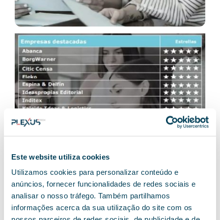
Este website utiliza cookies
Utilizamos cookies para personalizar conteúdo e
anúncios, fornecer funcionalidades de redes sociais e
analisar o nosso tráfego. Também partilhamos
Plexus Tech ha sido distinguida con la
informações acerca da sua utilização do site com os
máxima puntuación en Buen Gobierno en
nossos parceiros de redes sociais, de publicidade e de