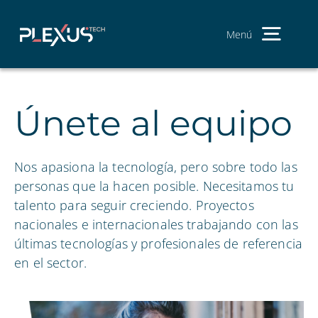
Ir
al
contenido
Menú
Men
Princ
Somos
Únete al equipo
Servici
Produc
Nos apasiona la tecnología, pero sobre todo las
Únete a
personas que la hacen posible. Necesitamos tu
talento para seguir creciendo. Proyectos
Contac
nacionales e internacionales trabajando con las
últimas tecnologías y profesionales de referencia
Bu
en el sector.