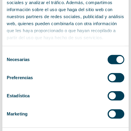
mínima general de 5 años en proyectos TI.
sociales y analizar el tráfico. Además, compartimos
información sobre el uso que haga del sitio web con
nuestros partners de redes sociales, publicidad y análisis
Ver Oferta
web, quienes pueden combinarla con otra información
que les haya proporcionado o que hayan recopilado a
partir del uso que haya hecho de sus servicios.
Técnico/a Preventa
Selección
Necesarias
de
consentimiento
Únete a Plexus Tech. Estamos en búsqueda
de un/a perfil de Técnico/a Preventa
Preferencias
especializado/a en redes y comunicaciones
para integrarse en el equipo de ofertas.
Estadística
Ver Oferta
Marketing