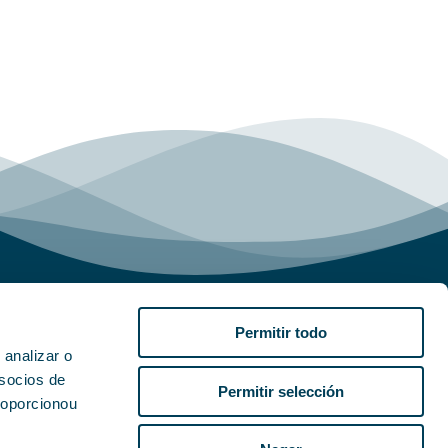
Permitir todo
 analizar o
 socios de
Contacto
Permitir selección
roporcionou
Aviso Legal
Accesibilidad