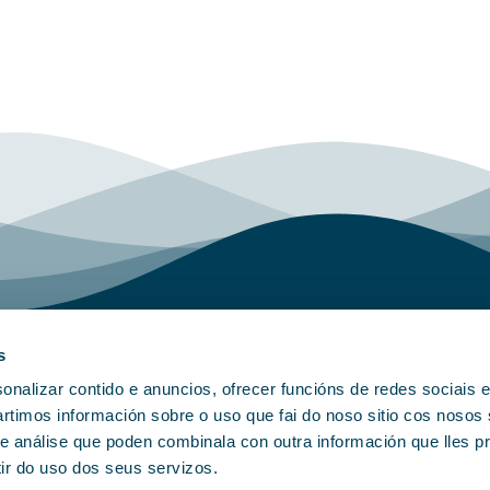
s
alizar contido e anuncios, ofrecer funcións de redes sociais e
rtimos información sobre o uso que fai do noso sitio cos nosos
Novas
Corporativo
 e análise que poden combinala con outra información que lles p
Política de Cookies
ir do uso dos seus servizos.