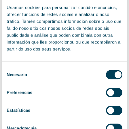
Un programa para pymes
Usamos cookies para personalizar contido e anuncios,
industriales
ofrecer funcións de redes sociais e analizar o noso
tráfico. Tamén compartimos información sobre o uso que
Para poder ser beneficiario del programa
fai do noso sitio cos nosos socios de redes sociais,
Activa Industria 4.0,
tienes que ser una pyme
publicidade e análise que poden combinala con outra
industrial
(divisiones 10 a 32, ambas
inclusive, del CNAE-2009). Si cumples este
información que lles proporcionou ou que recompilaron a
requisito, y estás al día en las obligaciones
partir do uso dos seus servizos.
tributarias, podrás optar a esta ayuda.
La subvención
, financiada a través de los
Fondos del Mecanismo de Recuperación y
Consent
Resiliencia,
se contempla como una
Necesario
Selection
aportación en especie
. De este modo, la
cuantía que recibirás
se valora en 7.400
euros
, los cuales recibirás en forma de
Preferencias
servicios prestados por una empresa
experta, como la nuestra, en la implantación
de soluciones de innovación.
Estatísticas
La línea de ayudas se ha lanzado bajo la
modalidad de
concurrencia no competitiva,
por lo que podrás beneficiarte del programa
Mercadotecnia