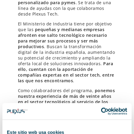
personalizado para pymes
. Se trata de una
línea de ayudas con la que colaboramos
desde Plexus Tech.
El Ministerio de Industria tiene por objetivo
que las
pequeñas y medianas empresas
afronten ese salto tecnológico necesario
para mejorar sus procesos y ser más
productivos
. Buscan la transformación
digital de la industria española, aumentando
su potencial de crecimiento y ampliando la
oferta local de soluciones innovadoras.
Para
ello, cuentan con la aportación de
compañías expertas en el sector tech, entre
las que nos encontramos
.
Como colaboradores del programa,
ponemos
nuestra experiencia de más de veinte años
en el sector tecnológico al servicio de los
beneficiarios de la iniciativa estatal
. Así,
todos aquellos que lo deseéis, podéis
escoger a Plexus Tech como vuestra
consultora experta Activa Industria 4.0
.
Este sitio web usa cookies