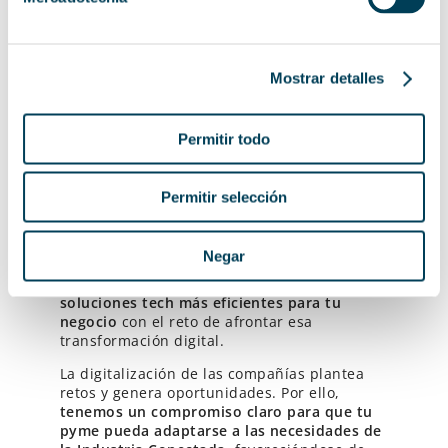
hasta que se agote el crédito
presupuestario designado
. Por ello, el
proyecto
sigue en marcha y abierto
para
todas aquellas pymes que deseen
Mostrar detalles
aprovecharlo.
Te ayudamos en la implantación
Permitir todo
de soluciones innovadoras
Permitir selección
Acreditados como consultores expertos 4.0,
desde Plexus Tech os aportamos nuestra
experiencia en la implantación de este tipo
Negar
de proyectos para pequeños y grandes
clientes. En este sentido,
te acercaremos las
soluciones tech más eficientes para tu
negocio
con el reto de afrontar esa
transformación digital.
La digitalización de las compañías plantea
retos y genera oportunidades. Por ello,
tenemos un compromiso claro para que tu
pyme pueda adaptarse a las necesidades de