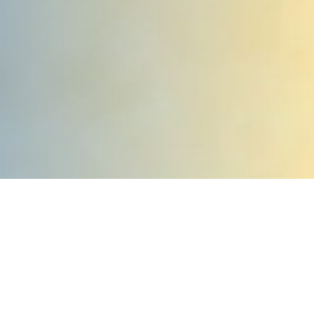
|
|
HOME
PRODUCKTE
MEET-TAP!®, GESTIONA TUS ESPACIOS DE
TRABAJO DE UNA FORMA SENCILLA Y RÁPIDA