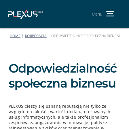
Skip
to
content
Menu
Men
głów
To my
|
|
HOME
KORPORACJA
ODPOWIEDZIALNOŚĆ SPOŁECZNA BIZNESU
Usługi
Nasze 
Odpowiedzialność
Dołącz
społeczna biznesu
Kontak
S
PLEXUS cieszy się uznaną reputacją nie tylko ze
fo
względu na jakość i wartość dodaną oferowanych
usług informatycznych, ale także profesjonalizm
zespołów, zaangażowanie w innowacje, politykę
reinwestowania zysków oraz zaangażowanie w