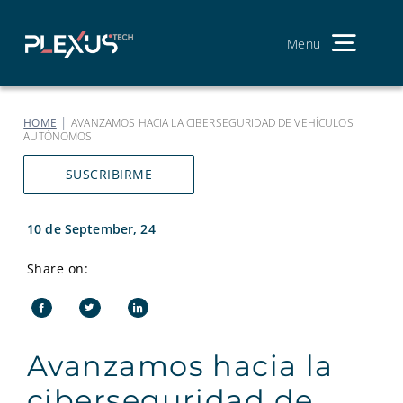
Skip
to
content
Menu
Toggl
Navig
We are
|
HOME
AVANZAMOS HACIA LA CIBERSEGURIDAD DE VEHÍCULOS
AUTÓNOMOS
Service
SUSCRIBIRME
Our Pr
10 de September, 24
Join th
Share on:
Contac
S
fo
Avanzamos hacia la
ciberseguridad de