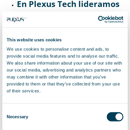
En Plexus Tech lideramos
el Proyecto EnSDegA del
INCIBE para asegurar las
comunicaciones de los
This website uses cookies
vehículos autónomos.
We use cookies to personalise content and ads, to
provide social media features and to analyse our traffic.
Nuestra tecnología está resultando clave para
We also share information about your use of our site with
avanzar hacia el futuro de la seguridad en vehículos
our social media, advertising and analytics partners who
autónomos. Y es que
en Plexus Tech lideramos el
may combine it with other information that you’ve
Proyecto EnSDegA.
Esta iniciativa, del Instituto
Nacional de Ciberseguridad (INCIBE) que tiene por
provided to them or that they’ve collected from your use
objetivo asegurar las comunicaciones de los
of their services.
automóviles que marcarán la movilidad del futuro
.
En este sentido,
utilizando tecnologías de
vanguardia,
avanzamos hacia el reto de asegurar la
Consent
protección digital de los vehículos conectados y
Necessary
Selection
autónomos. Para ello, utilizamos, soluciones de
innovación como: