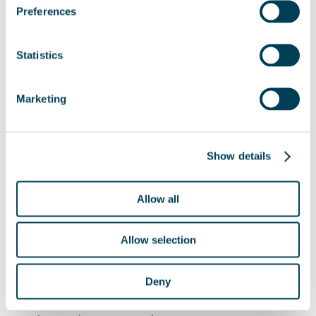
Preferences
Blockchain
, para la trazabilidad.
Y
modelos de inteligencia artificial
, para detectar
y prevenir ataques.
Statistics
Dentro de este proyecto, que
se enmarca en nuestros objetivos de innovación y de
ciberseguridad
Marketing
, hemos entrado en
una nueva fase.
En ella, gracias a
la colaboración de Autodiscovery,
haremos pruebas
cruciales con automóviles
.
Show details
Entrega de vehículos autónomos
para ensayos en entornos
controlados.
Allow all
Fruto de esta colaboración,
Aron Kisdi, managing
Allow selection
director de Autodiscovery
, visitó nuestra sede
central de Santiago de Compostela. Un encuentro en
el que
nos entregó una serie de vehículos
Deny
autónomos
para llevar a cabo estos ensayos.
Con estos nuevos automóviles, desde Plexus Tech